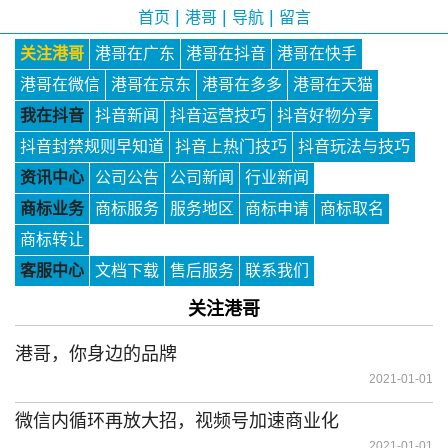
|
|
|
首页
港哥
导航
留言
关注港哥
港哥在广东
港哥在抖音
港哥在快手
港哥在微信
港哥在京东
港哥在多多
港哥在天猫
我在抖音
抖音新闻
抖音运营技巧
抖音好物分享
抖音封禁规则早知道
抖音上热门技巧
抖音玩法与技巧
资讯中心
公司公告
公司新闻
行业新闻
商标业务
商标服务
服务地区
商标申请
商标取名
商标转让
客服中心
文档下载
售后服务
联系我们
关注港哥
港哥，你身边的品牌
2021-01-01
微信内循环再放大招，视频号加速商业化
2021-01-01