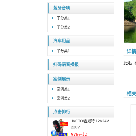
蓝牙音响
子分类1
子分类2
汽车用品
子分类1
详
此处，
扫码语音播报
案例展示
案例类1
相
案例类2
点击排行
JVCTO/吉威特 12V24V
220V
¥
75元起