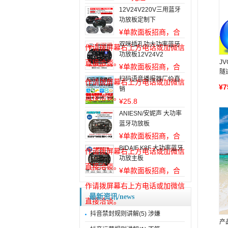
12V24V220V三用蓝牙
功放板定制下
¥
单款面板招商，合
双咪插孔功大功率蓝牙
作请拨屏幕右上方电话或加微信
功放板12V24V2
直接洽谈。
JV
¥
单款面板招商，合
隧
扫码语音播报器厂价直
作请拨屏幕右上方电话或加微信
¥
销
直接洽谈。
¥
25.8
ANIESN/安妮声 大功率
蓝牙功放板
¥
单款面板招商，合
BIDAIF K8F 大功率蓝牙
作请拨屏幕右上方电话或加微信
功放主板
直接洽谈。
¥
单款面板招商，合
作请拨屏幕右上方电话或加微信
最新资讯/news
直接洽谈。
抖音禁封规则讲解(5) 涉嫌
产