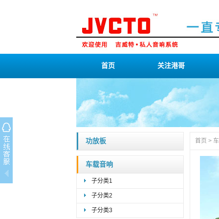
首页
关注港哥
功放板
首页
>
车
车载音响
子分类1
子分类2
子分类3