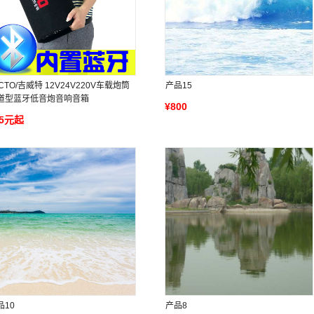
CTO/吉威特 12V24V220V车载炮筒
产品15
道型蓝牙低音炮音响音箱
¥800
75元起
品10
产品8