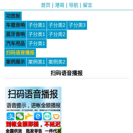
|
|
|
首页
港哥
导航
留言
功放板
车载音响
子分类1
子分类2
子分类3
蓝牙音响
子分类1
子分类2
汽车用品
子分类1
扫码语音播报
案例展示
案例类1
案例类2
扫码语音播报